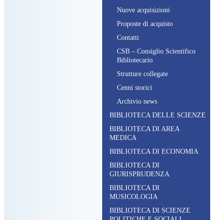
N
uove acquisizioni
P
roposte di acquisto
C
ontatti
CSB – C
onsiglio
S
cientifico
B
ibliotecario
S
trutture collegate
C
enni storici
A
rchivio news
BIBLIOTECA DELLE SCIENZE
BIBLIOTECA DI AREA
MEDICA
BIBLIOTECA DI ECONOMIA
BIBLIOTECA DI
GIURISPRUDENZA
BIBLIOTECA DI
MUSICOLOGIA
BIBLIOTECA DI SCIENZE
POLITICHE E SOCIALI