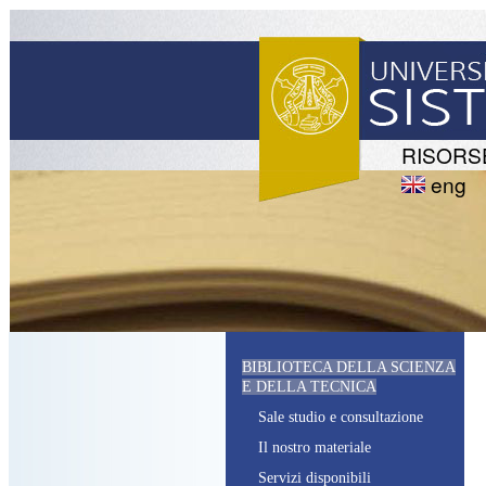
RISORS
eng
BIBLIOTECA DELLA SCIENZA
E DELLA TECNICA
S
ale studio e consultazione
I
l nostro materiale
S
ervizi disponibili