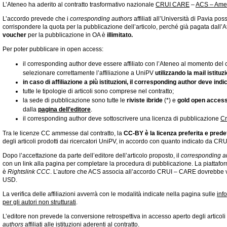
L’Ateneo ha aderito al contratto trasformativo nazionale
CRUI CARE
–
ACS – Amer
L’accordo prevede che i
corresponding authors
affiliati all’Università di Pavia p
corrispondere la quota per la pubblicazione dell’articolo, perché già pagata dall’Ate
voucher
per la pubblicazione in OA è
illimitato.
Per poter pubblicare in open access:
il corresponding author deve essere affiliato con l’Ateneo al momento de
selezionare correttamente l’affiliazione a UniPV
utilizzando la mail istituz
in caso di affiliazione a più istituzioni, il corresponding author deve in
tutte le tipologie di articoli sono comprese nel contratto;
la sede di pubblicazione sono tutte le
riviste ibride
(*) e
gold
open acces
dalla
pagina dell’editore
.
il corresponding author deve sottoscrivere una licenza di pubblicazione
Cr
Tra le licenze CC ammesse dal contratto, la
CC-BY è la licenza preferita e predef
degli articoli prodotti dai ricercatori UniPV, in accordo con quanto indicato da C
Dopo l’accettazione da parte dell’editore dell’articolo proposto, il
corresponding a
con un link alla pagina per completare la procedura di pubblicazione. La piattafo
è
Rightslink CCC
. L’autore che ACS associa all’accordo CRUI – CARE dovrebbe v
USD.
La verifica delle affiliazioni avverrà con le modalità indicate nella pagina sulle
inf
per gli autori non strutturati
.
L’editore non prevede la conversione retrospettiva in accesso aperto degli articoli
authors
affiliati alle istituzioni aderenti al contratto.