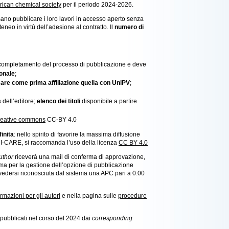
ican chemical society
per il periodo 2024-2026.
ossano pubblicare i loro lavori in accesso aperto senza
neo in virtù dell’adesione al contratto. Il
numero di
l completamento del processo di pubblicazione e deve
ionale
;
dicare come prima affiliazione quella con UniPV
;
s
dell’editore;
elenco dei titoli
disponibile a partire
eative commons
CC-BY 4.0
inita
: nello spirito di favorire la massima diffusione
RUI-CARE, si raccomanda l’uso della licenza
CC BY 4.0
uthor
riceverà una mail di conferma di approvazione,
rma per la gestione dell’opzione di pubblicazione
edersi riconosciuta dal sistema una APC pari a 0.00
ormazioni per gli autori
e nella pagina sulle
procedure
 pubblicati nel corso del 2024 dai
corresponding