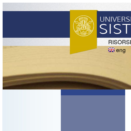
RISORS
eng