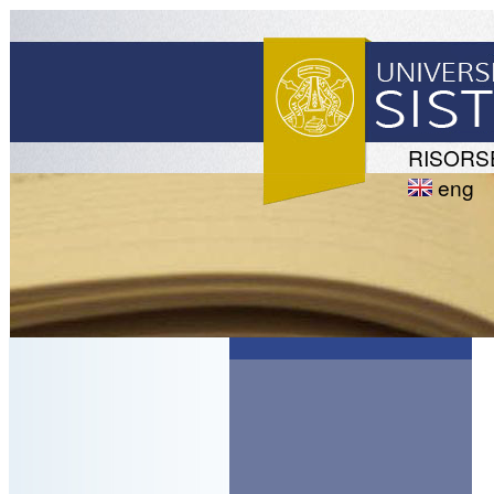
RISORS
eng