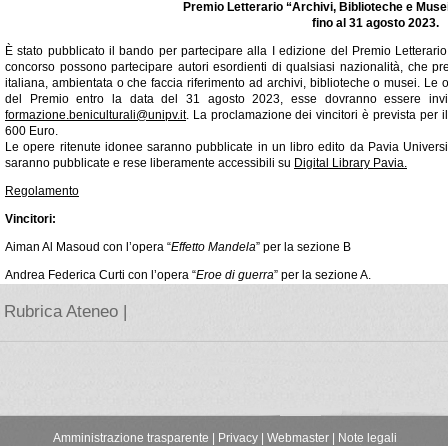
Premio Letterario “Archivi, Biblioteche e Muse
fino al 31 agosto 2023.
È stato pubblicato il bando per partecipare alla I edizione del Premio Letterario
concorso possono partecipare autori esordienti di qualsiasi nazionalità, che pres
italiana, ambientata o che faccia riferimento ad archivi, biblioteche o musei. Le
del Premio entro la data del 31 agosto 2023, esse dovranno essere inviate
formazione.beniculturali@unipv.it
. La proclamazione dei vincitori è prevista per 
600 Euro.
Le opere ritenute idonee saranno pubblicate in un libro edito da Pavia Universit
saranno pubblicate e rese liberamente accessibili su
Digital Library Pavia.
Regolamento
Vincitori:
Aiman Al Masoud con l’opera “
Effetto Mandela
” per la sezione B
Andrea Federica Curti con l’opera “
Eroe di guerra
” per la sezione A.
Rubrica Ateneo |
Amministrazione trasparente
|
Privacy |
Webmaster |
Note legali