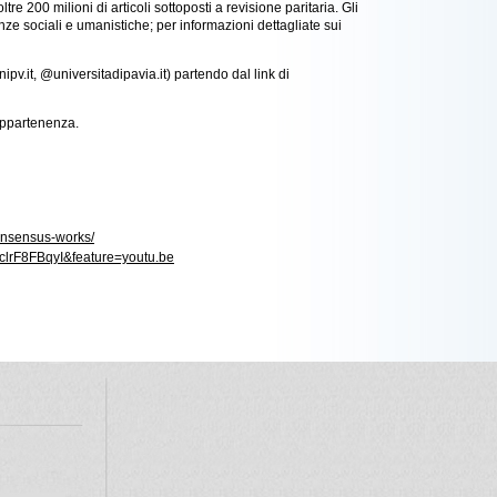
ltre 200 milioni di articoli sottoposti a revisione paritaria. Gli
enze sociali e umanistiche; per informazioni dettagliate sui
pv.it, @universitadipavia.it) partendo dal link di
 appartenenza.
nsensus-works/
clrF8FBqyI&
feature=youtu.be