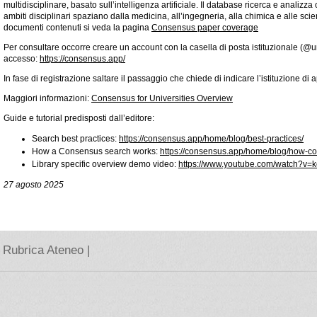
multidisciplinare, basato sull’intelligenza artificiale. Il database ricerca e analizza o
ambiti disciplinari spaziano dalla medicina, all’ingegneria, alla chimica e alle sci
documenti contenuti si veda la pagina
Consensus paper coverage
Per consultare occorre creare un account con la casella di posta istituzionale (@uni
accesso:
https://consensus.app/
In fase di registrazione saltare il passaggio che chiede di indicare l’istituzione di
Maggiori informazioni:
Consensus for Universities Overview
Guide e tutorial predisposti dall’editore:
Search best practices:
https://consensus.
app/home/blog/best-practices/
How a Consensus search works:
https://consensus.app/
home/blog/how-co
Library specific overview demo video:
https://www.youtube.
com/watch?v=k
27 agosto 2025
Rubrica Ateneo |