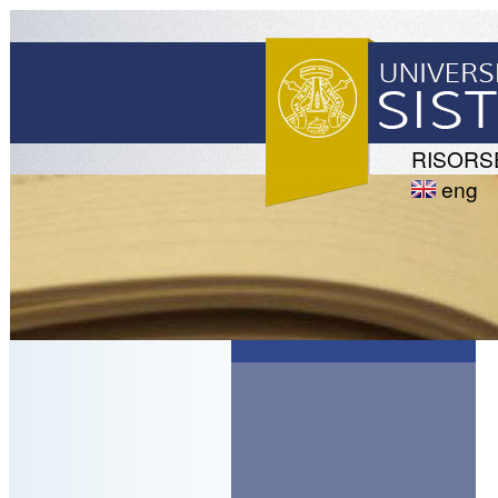
RISORS
eng