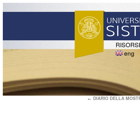
RISORS
eng
DIARIO DELLA MOST
←