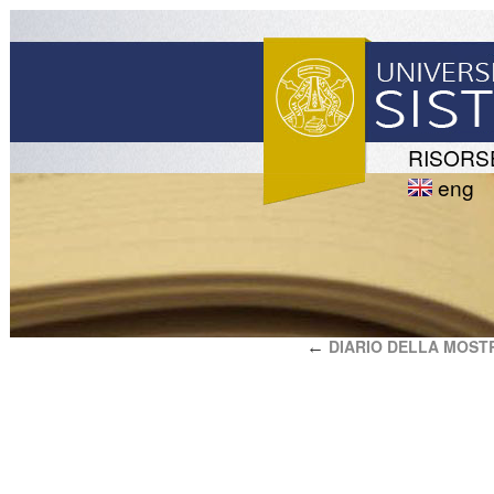
RISORS
eng
DIARIO DELLA MOST
←