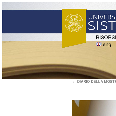
RISORS
eng
DIARIO DELLA MOST
←