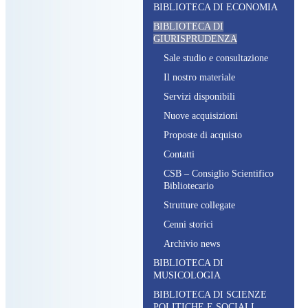
BIBLIOTECA DI ECONOMIA
BIBLIOTECA DI
GIURISPRUDENZA
S
ale studio e consultazione
I
l nostro materiale
S
ervizi disponibili
N
uove acquisizioni
P
roposte di acquisto
C
ontatti
CSB – C
onsiglio
S
cientifico
B
ibliotecario
S
trutture collegate
C
enni storici
A
rchivio news
BIBLIOTECA DI
MUSICOLOGIA
BIBLIOTECA DI SCIENZE
POLITICHE E SOCIALI