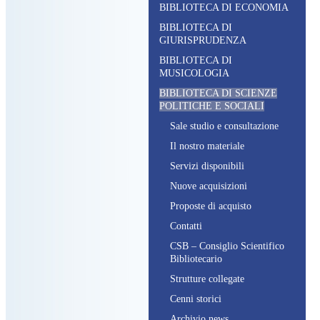
BIBLIOTECA DI ECONOMIA
BIBLIOTECA DI
GIURISPRUDENZA
BIBLIOTECA DI
MUSICOLOGIA
BIBLIOTECA DI SCIENZE
POLITICHE E SOCIALI
S
ale studio e consultazione
I
l nostro materiale
S
ervizi disponibili
N
uove acquisizioni
P
roposte di acquisto
C
ontatti
CSB – C
onsiglio
S
cientifico
B
ibliotecario
S
trutture collegate
C
enni storici
A
rchivio news