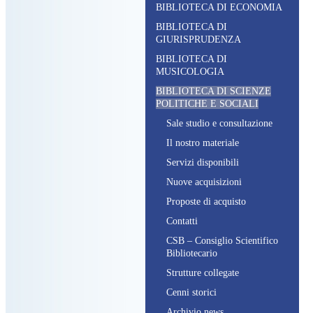
BIBLIOTECA DI ECONOMIA
BIBLIOTECA DI
GIURISPRUDENZA
BIBLIOTECA DI
MUSICOLOGIA
BIBLIOTECA DI SCIENZE
POLITICHE E SOCIALI
S
ale studio e consultazione
I
l nostro materiale
S
ervizi disponibili
N
uove acquisizioni
P
roposte di acquisto
C
ontatti
CSB – C
onsiglio
S
cientifico
B
ibliotecario
S
trutture collegate
C
enni storici
A
rchivio news