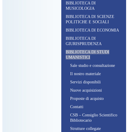
BIBLIOTECA DI
MUSICOLOGIA
BIBLIOTECA DI SCIENZE
POLITICHE E SOCIALI
BIBLIOTECA DI ECONOMIA
BIBLIOTECA DI
GIURISPRUDENZA
BIBLIOTECA DI STUDI
UMANISTICI
S
ale studio e consultazione
I
l nostro materiale
S
ervizi disponibili
N
uove acquisizioni
P
roposte di acquisto
C
ontatti
CSB – C
onsiglio
S
cientifico
B
ibliotecario
S
trutture collegate