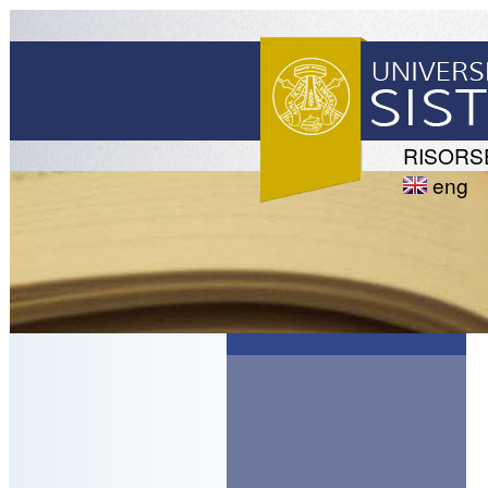
RISORS
eng