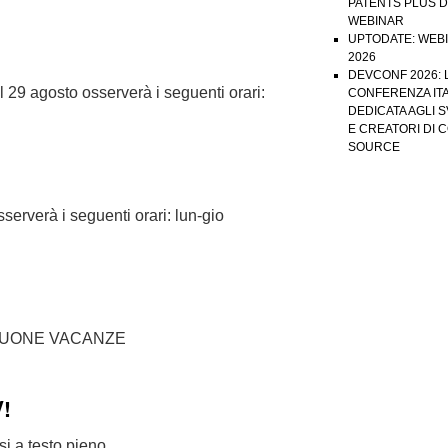
PATENTS PLUS D
WEBINAR
UPTODATE: WEB
2026
DEVCONF 2026: 
agosto osserverà i seguenti orari:
CONFERENZA ITA
DEDICATA AGLI 
E CREATORI DI 
SOURCE
rà i seguenti orari: lun-gio
 BUONE VACANZE
!
i a testo pieno …