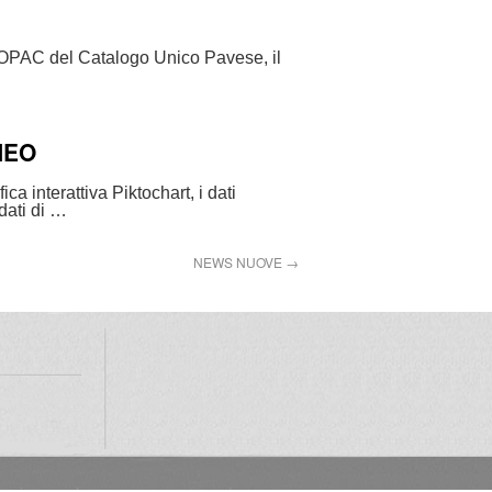
ll’OPAC del Catalogo Unico Pavese, il
NEO
a interattiva Piktochart, i dati
dati di …
NEWS NUOVE
→