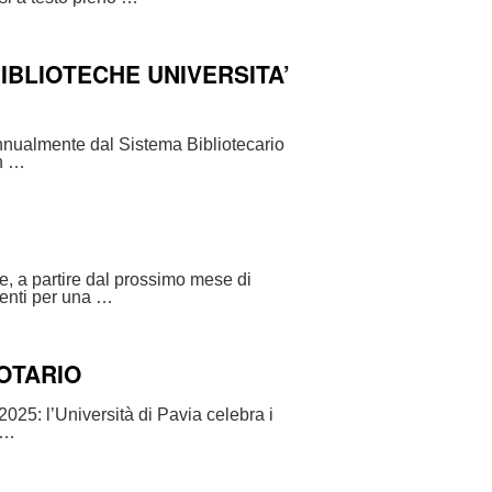
IBLIOTECHE UNIVERSITA’
annualmente dal Sistema Bibliotecario
in …
he, a partire dal prossimo mese di
menti per una …
LOTARIO
025: l’Università di Pavia celebra i
 …