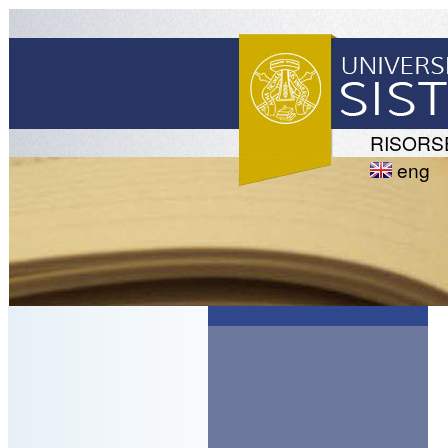
RISORS
eng