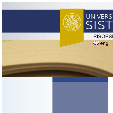
RISORS
eng