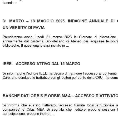
based …
31 MARZO – 18 MAGGIO 2025. INDAGINE ANNUALE DI
UNIVERSITA’ DI PAVIA
Prenderanno avvio lunedì 31 marzo 2025 le Giornate di rilevazione su
annualmente dal Sistema Bibliotecario di Ateneo per acquisire le opinion
biblioteche. Il questionario sarà inviato in …
IEEE – ACCESSO ATTIVO DAL 15 MARZO
Si informa che l’editore IEEE ha deciso di riattivare l’accesso ai contenuti 
Care, che conduce le trattative con gli editori per conto della CRUI, ha c
BANCHE DATI ORBIS E ORBIS M&A – ACCESSO RIATTIVAT
Si informa che è stato riattivato l’accesso tramite login istituzionale 
companies) e Orbis M&A Si segnala che l’editore propone sessioni for
partecipazione; propone inoltre …