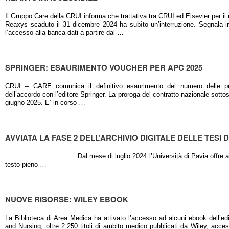
Il Gruppo Care della CRUI informa che trattativa tra CRUI ed Elsevier per il
Reaxys scaduto il 31 dicembre 2024 ha subìto un’interruzione. Segnala inol
l’accesso alla banca dati a partire dal …
SPRINGER: ESAURIMENTO VOUCHER PER APC 2025
CRUI – CARE comunica il definitivo esaurimento del numero delle pub
dell’accordo con l’editore Springer. La proroga del contratto nazionale sotto
giugno 2025. E’ in corso …
AVVIATA LA FASE 2 DELL’ARCHIVIO DIGITALE DELLE TESI D
Dal mese di luglio 2024 l’Università di Pavia offre ai propri ute
testo pieno …
NUOVE RISORSE: WILEY EBOOK
La Biblioteca di Area Medica ha attivato l’accesso ad alcuni ebook dell’e
and Nursing, oltre 2.250 titoli di ambito medico pubblicati da Wiley, acces