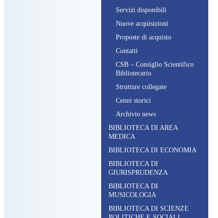
S
ervizi disponibili
N
uove acquisizioni
P
roposte di acquisto
C
ontatti
CSB – C
onsiglio
S
cientifico
B
ibliotecario
S
trutture collegate
C
enni storici
A
rchivio news
BIBLIOTECA DI AREA
MEDICA
BIBLIOTECA DI ECONOMIA
BIBLIOTECA DI
GIURISPRUDENZA
BIBLIOTECA DI
MUSICOLOGIA
BIBLIOTECA DI SCIENZE
POLITICHE E SOCIALI