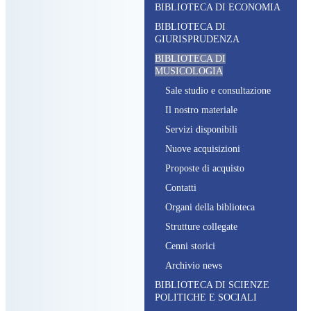
BIBLIOTECA DI ECONOMIA
BIBLIOTECA DI
GIURISPRUDENZA
BIBLIOTECA DI
MUSICOLOGIA
S
ale studio e consultazione
I
l nostro materiale
S
ervizi disponibili
N
uove acquisizioni
P
roposte di acquisto
C
ontatti
O
rgani della biblioteca
S
trutture collegate
C
enni storici
A
rchivio news
BIBLIOTECA DI SCIENZE
POLITICHE E SOCIALI