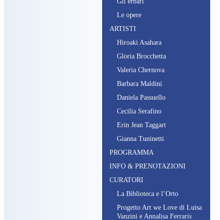
G
li erbari
L
e opere
ARTISTI
H
iroaki
A
sahara
G
loria
B
rocchetta
V
aleria
C
hernova
B
arbara
M
aldini
D
aniela
P
assuello
C
ecilia
S
erafino
E
rin
J
ean
T
aggart
G
ianna
T
uninetti
PROGRAMMA
INFO & PRENOTAZIONI
CURATORI
L
a
B
iblioteca e l’
O
rto
P
rogetto
A
rt we
L
ove di
L
uisa
V
anzini e
A
nnalisa
F
erraris