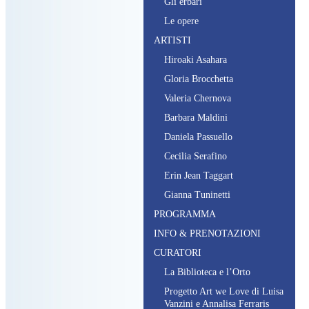
G
li erbari
L
e opere
ARTISTI
H
iroaki
A
sahara
G
loria
B
rocchetta
V
aleria
C
hernova
B
arbara
M
aldini
D
aniela
P
assuello
C
ecilia
S
erafino
E
rin
J
ean
T
aggart
G
ianna
T
uninetti
PROGRAMMA
INFO & PRENOTAZIONI
CURATORI
L
a
B
iblioteca e l’
O
rto
P
rogetto
A
rt we
L
ove di
L
uisa
V
anzini e
A
nnalisa
F
erraris